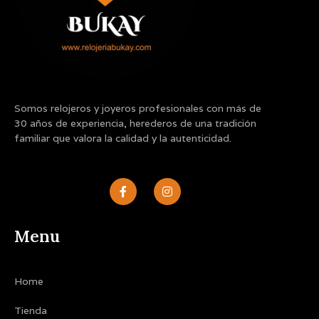
Somos relojeros y joyeros profesionales con más de
30 años de experiencia, herederos de una tradición
familiar que valora la calidad y la autenticidad.
F
I
a
n
c
s
e
t
b
a
Menu
o
g
o
r
k
a
-
m
Home
f
Tienda