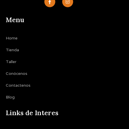
a
n
c
s
e
t
b
a
Menu
o
g
o
r
k
a
-
m
Home
f
Tienda
Taller
Conócenos
Contactenos
Blog
Links de Interes