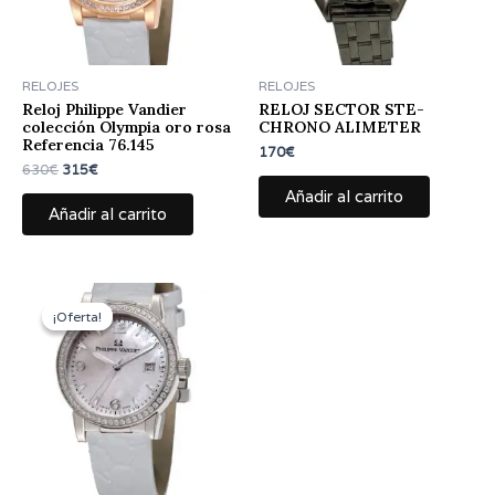
RELOJES
RELOJES
Reloj Philippe Vandier
RELOJ SECTOR STE-
colección Olympia oro rosa
CHRONO ALIMETER
Referencia 76.145
170
€
630
€
315
€
Añadir al carrito
Añadir al carrito
El
El
precio
precio
¡Oferta!
¡Oferta!
original
actual
era:
es:
540€.
270€.