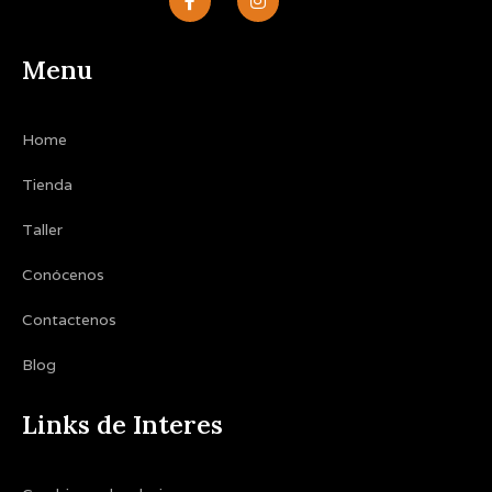
a
n
c
s
e
t
b
a
Menu
o
g
o
r
k
a
-
m
Home
f
Tienda
Taller
Conócenos
Contactenos
Blog
Links de Interes