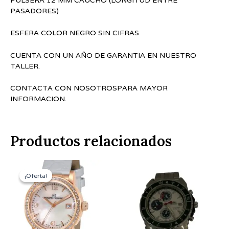
PASADORES)
ESFERA COLOR NEGRO SIN CIFRAS
CUENTA CON UN AÑO DE GARANTIA EN NUESTRO
TALLER.
CONTACTA CON NOSOTROSPARA MAYOR
INFORMACION.
Productos relacionados
El
El
precio
precio
¡Oferta!
¡Oferta!
original
actual
era:
es:
630€.
315€.