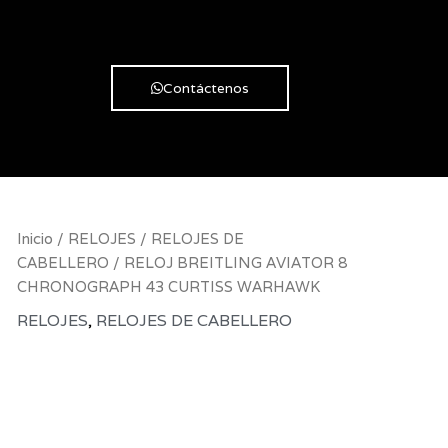
Contáctenos
RELOJ
Inicio
/
RELOJES
/
RELOJES DE
BREITLING
CABELLERO
/ RELOJ BREITLING AVIATOR 8
AVIATOR
CHRONOGRAPH 43 CURTISS WARHAWK
8
RELOJES
,
RELOJES DE CABELLERO
CHRONOGRAPH
RELOJ
43
CURTISS
WARHAWK
BREITLING
cantidad