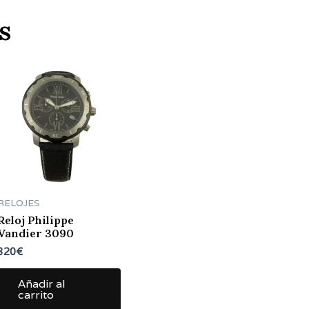
s
RELOJES
Reloj Philippe
Vandier 3090
320
€
Añadir al
carrito