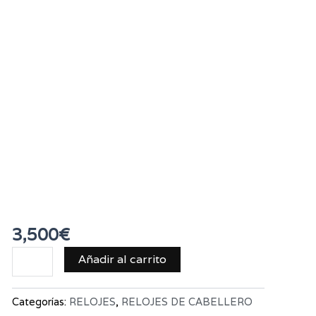
AVIATOR 8
CHRONOGRAP
43 CURTISS
WARHAWK
3,500
€
Añadir al carrito
Categorías:
RELOJES
,
RELOJES DE CABELLERO