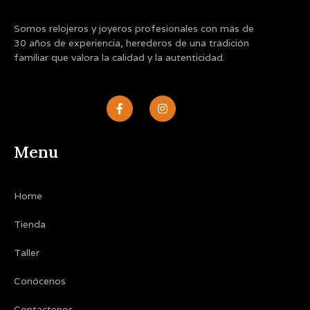
Somos relojeros y joyeros profesionales con más de
30 años de experiencia, herederos de una tradición
familiar que valora la calidad y la autenticidad.
F
I
a
n
c
s
e
t
b
a
Menu
o
g
o
r
k
a
-
m
Home
f
Tienda
Taller
Conócenos
Contactenos