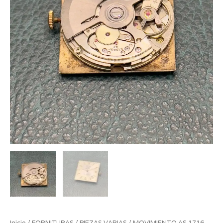
Inicio
/
FORNITURAS
/
PIEZAS VARIAS
/ MOVIMIENTO AS 1716-