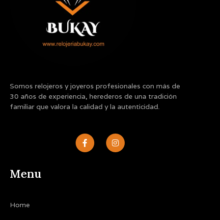
Somos relojeros y joyeros profesionales con más de
30 años de experiencia, herederos de una tradición
familiar que valora la calidad y la autenticidad.
F
I
a
n
c
s
e
t
b
a
Menu
o
g
o
r
k
a
-
m
Home
f