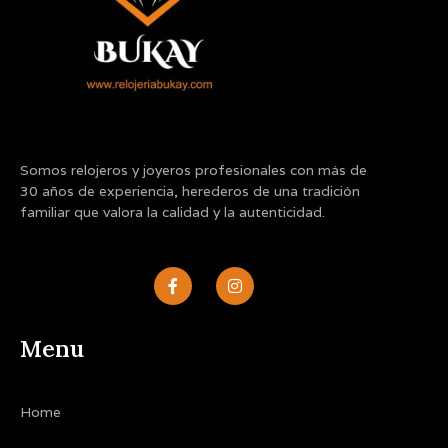
Somos relojeros y joyeros profesionales con más de
30 años de experiencia, herederos de una tradición
familiar que valora la calidad y la autenticidad.
F
I
a
n
c
s
e
t
b
a
Menu
o
g
o
r
k
a
-
m
Home
f