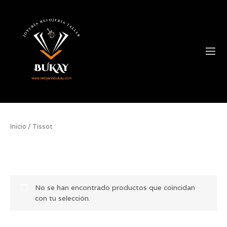
Ir
contenido
al
contenido
Tienda Online
Inicio
/ Tissot
Tissot
No se han encontrado productos que coincidan
con tu selección.