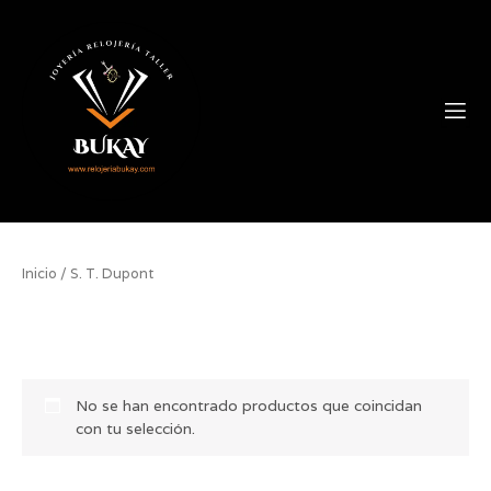
Ir
contenido
al
contenido
Tienda Online
Inicio
/ S. T. Dupont
S. T. Dupont
No se han encontrado productos que coincidan
con tu selección.