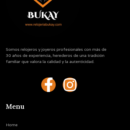
Somos relojeros y joyeros profesionales con más de
30 años de experiencia, herederos de una tradición
familiar que valora la calidad y la autenticidad.
F
I
a
n
Menu
c
s
e
t
Home