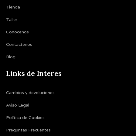
b
a
Tienda
Taller
o
g
Conócenos
o
r
Contactenos
k
a
Blog
-
m
Links de Interes
f
Cambios y devoluciones
Aviso Legal
Política de Cookies
Preguntas Frecuentes