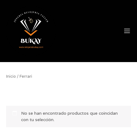
Ir
contenido
al
contenido
Tienda Online
Inicio
/ Ferrari
Ferrari
No se han encontrado productos que coincidan
con tu selección.