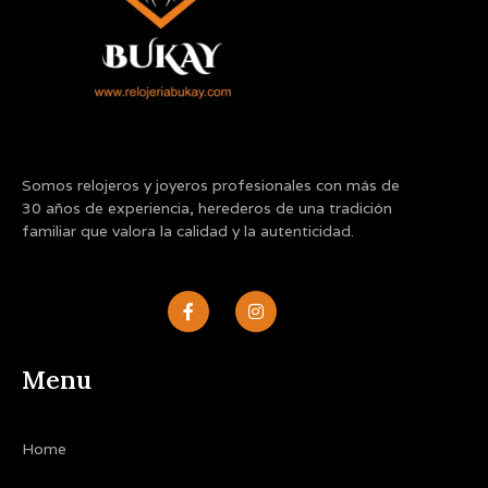
Somos relojeros y joyeros profesionales con más de
30 años de experiencia, herederos de una tradición
familiar que valora la calidad y la autenticidad.
F
I
a
n
c
s
e
t
b
a
Menu
o
g
o
r
k
a
-
m
Home
f