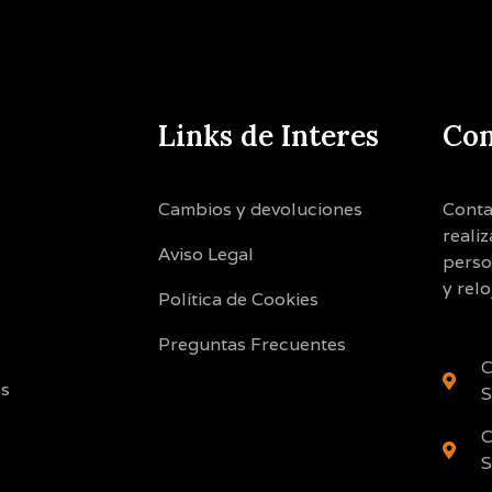
Links de Interes
Con
Cambios y devoluciones
Conta
reali
Aviso Legal
perso
y relo
Política de Cookies
Preguntas Frecuentes
C
os
S
C
S