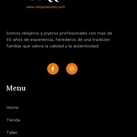
Somos relojeros y joyeros profesionales con más de
30 años de experiencia, herederos de una tradición
familiar que valora la calidad y la autenticidad.
F
I
a
n
c
s
e
t
b
a
Menu
o
g
o
r
k
a
-
m
Home
f
Tienda
Taller