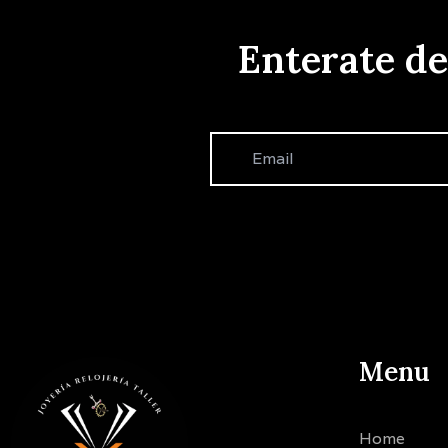
Enterate d
Menu
Home