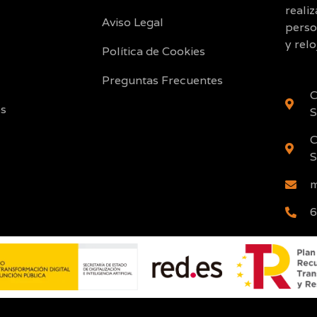
reali
Aviso Legal
perso
y relo
Política de Cookies
Preguntas Frecuentes
C
os
S
C
S
m
6