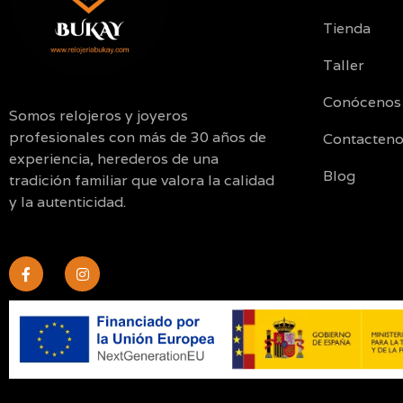
Tienda
Taller
Conócenos
Somos relojeros y joyeros
profesionales con más de 30 años de
Contacten
experiencia, herederos de una
Blog
tradición familiar que valora la calidad
y la autenticidad.
F
I
a
n
c
s
e
t
b
a
o
g
o
r
k
a
-
m
f