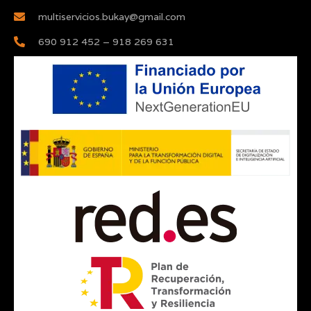
multiservicios.bukay@gmail.com
690 912 452 – 918 269 631