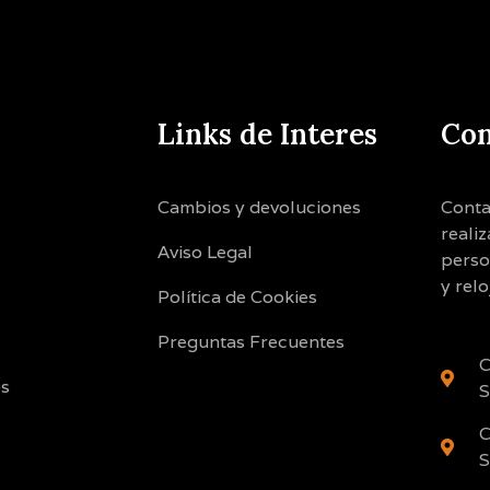
Links de Interes
Con
Cambios y devoluciones
Conta
reali
Aviso Legal
perso
y relo
Política de Cookies
Preguntas Frecuentes
C
os
S
C
S