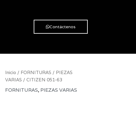
Contáctenos
CITIZEN
Inicio
/
FORNITURAS
/
PIEZAS
051-
VARIAS
/ CITIZEN 051-63
63
FORNITURAS
,
PIEZAS VARIAS
cantidad
CITIZEN 051-
63