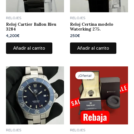
RELOJES
RELOJES
Reloj Cartier Ballon Bleu
Reloj Certina modelo
3284
Waterking 275.
4,200
€
250
€
Añadir al carrito
Añadir al carrito
El
El
precio
precio
¡Oferta!
original
actual
era:
es:
2,300€.
2,000€.
RELOJES
RELOJES