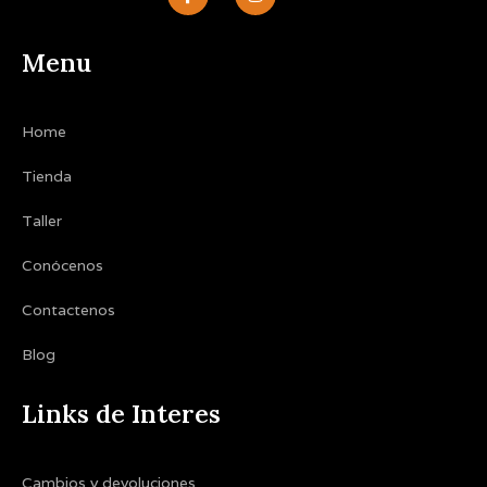
c
s
e
t
b
a
Menu
o
g
o
r
k
a
-
m
Home
f
Tienda
Taller
Conócenos
Contactenos
Blog
Links de Interes
Cambios y devoluciones