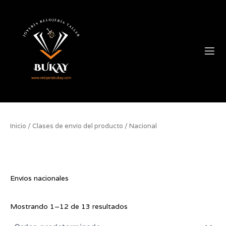
Ir
contenido
al
contenido
Tienda Online
Inicio
/ Clases de envío del producto / Nacional
Nacional
Envíos nacionales
Mostrando 1–12 de 13 resultados