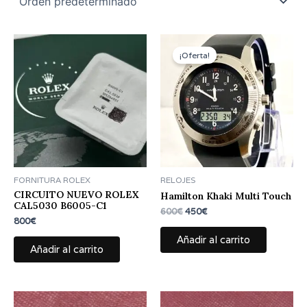
El
El
precio
precio
¡Oferta!
original
actual
era:
es:
600€.
450€.
FORNITURA ROLEX
RELOJES
CIRCUITO NUEVO ROLEX
Hamilton Khaki Multi Touch
CAL5030 B6005-C1
600
€
450
€
800
€
Añadir al carrito
Añadir al carrito